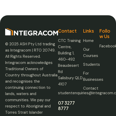
Contact
Links
Follo
w Us
CTC Training
Home
© 2025 ASH Pty Ltd trading
Faceboo
Centre,
Our
as Integracom | RTO 20749.
Building 1,
Courses
All Rights Reserved.
460-492
Integracom acknowledges
Students
Beaudesert
Traditional Owners of
Rd
For
Country throughout Australia
Salisbury QLD
Businesses
and recognises the
4107
continuing connection to
Contact
studentenquiries@integracom.
lands, waters and
communities. We pay our
07 3277
respect to Aboriginal and
8777
Torres Strait Islander